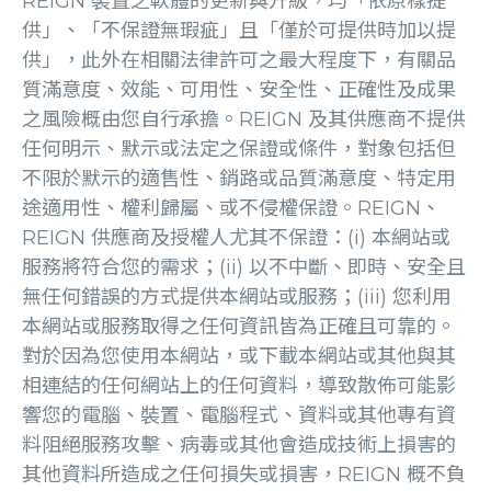
REIGN 裝置之軟體的更新與升級，均「依原樣提
供」、「不保證無瑕疵」且「僅於可提供時加以提
供」，此外在相關法律許可之最大程度下，有關品
質滿意度、效能、可用性、安全性、正確性及成果
之風險概由您自行承擔。REIGN 及其供應商不提供
任何明示、默示或法定之保證或條件，對象包括但
不限於默示的適售性、銷路或品質滿意度、特定用
途適用性、權利歸屬、或不侵權保證。REIGN、
REIGN 供應商及授權人尤其不保證：(i) 本網站或
服務將符合您的需求；(ii) 以不中斷、即時、安全且
無任何錯誤的方式提供本網站或服務；(iii) 您利用
本網站或服務取得之任何資訊皆為正確且可靠的。
對於因為您使用本網站，或下載本網站或其他與其
相連結的任何網站上的任何資料，導致散佈可能影
響您的電腦、裝置、電腦程式、資料或其他專有資
料阻絕服務攻擊、病毒或其他會造成技術上損害的
其他資料所造成之任何損失或損害，REIGN 概不負