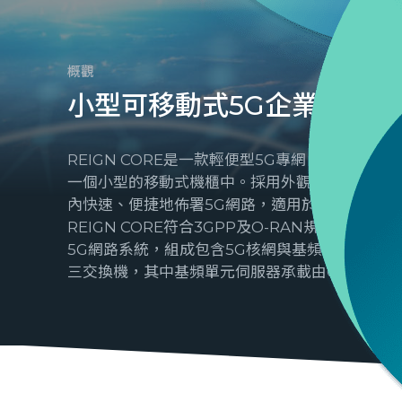
概觀
小型可移動式5G企業專網
REIGN CORE是一款輕便型5G專網，將組成5
一個小型的移動式機櫃中。採用外觀像行李箱的
內快速、便捷地佈署5G網路，適用於演示、教育
REIGN CORE符合3GPP及O-RAN規範，採用
5G網路系統，組成包含5G核網與基頻單元伺服器
三交換機，其中基頻單元伺服器承載由G REIGNS研