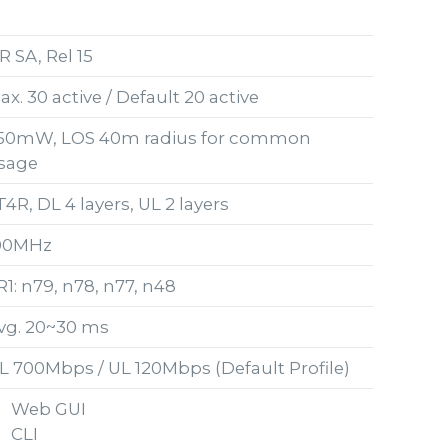
R SA, Rel 15
ax. 30 active / Default 20 active
50mW, LOS 40m radius for common
sage
T4R, DL 4 layers, UL 2 layers
00MHz
R1: n79, n78, n77, n48
vg. 20~30 ms
L 700Mbps / UL 120Mbps (Default Profile)
Web GUI
CLI