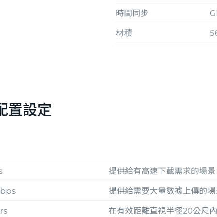
時間同步
G
材積
5
配置設定
s
提供給有高速下載需求的場景
Mbps
提供給需要大量數據上傳的場
rs
在有效距離直視半徑20公尺內