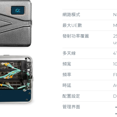
網路模式
N
最大UE數
M
發射功率覆蓋
2
u
多天線
4
頻寬
1
頻率
F
時延
A
配置設定
D
管理界面