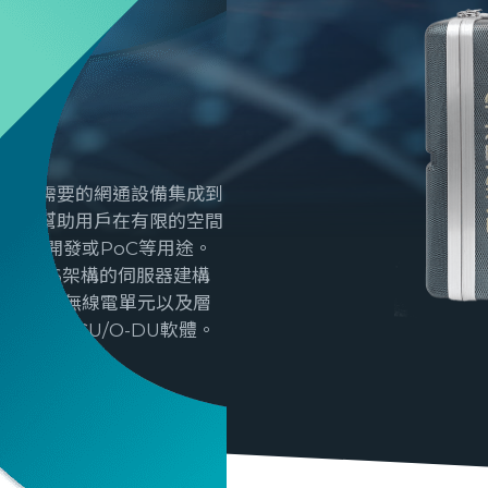
G專網所需要的網通設備集成到
機櫃，幫助用戶在有限的空間
、應用開發或PoC等用途。
通用型x86架構的伺服器建構
、O-RU無線電單元以及層
發的O-CU/O-DU軟體。