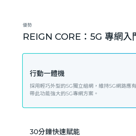
優勢
REIGN CORE：5G 專
行動一體機
採用輕巧外型的5G獨立組網，維持5G網路應
帶此功能強大的5G專網方案。
30分鐘快速賦能