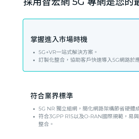
採用智宏網 5G 專網是您的
掌握進入市場時機
5G+VR一站式解決方案。
訂製化整合，協助客戶快速導入5G網路於
符合業界標準
5G NR 獨立組網，簡化網路架構節省硬體
符合3GPP R15以及O-RAN國際規範，易
整合。