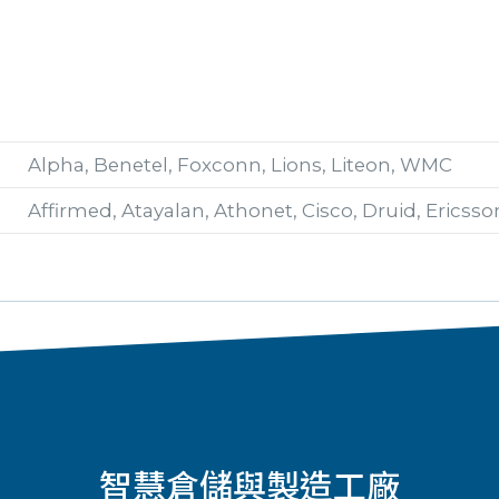
Alpha, Benetel, Foxconn, Lions, Liteon, WMC
Affirmed, Atayalan, Athonet, Cisco, Druid, Ericss
智慧倉儲與製造工廠