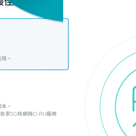
最佳選擇
應用。
成本。
與各家5G核網與O-RU廠商