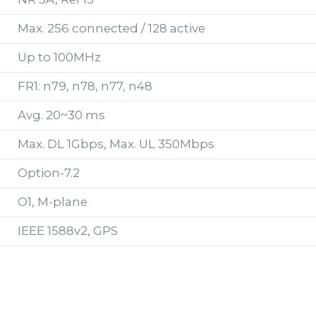
Max. 256 connected / 128 active
Up to 100MHz
FR1: n79, n78, n77, n48
Avg. 20~30 ms
Max. DL 1Gbps, Max. UL 350Mbps
Option-7.2
O1, M-plane
IEEE 1588v2, GPS