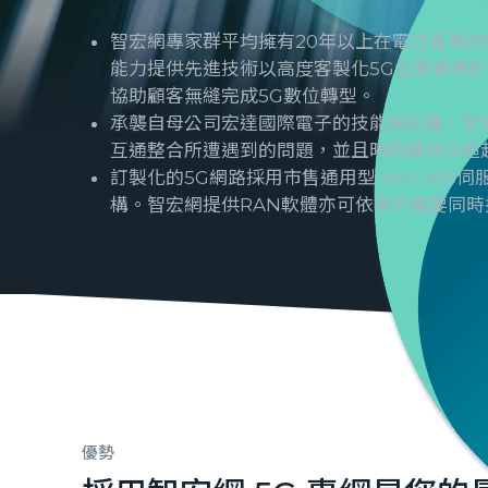
智宏網專家群平均擁有20年以上在電信產業
能力提供先進技術以高度客製化5G企業專網
協助顧客無縫完成5G數位轉型。
承襲自母公司宏達國際電子的技能與知識，智
互通整合所遭遇到的問題，並且時時維持以超
訂製化的5G網路採用市售通用型Intel x86
構。智宏網提供RAN軟體亦可依客戶需要同時
優勢