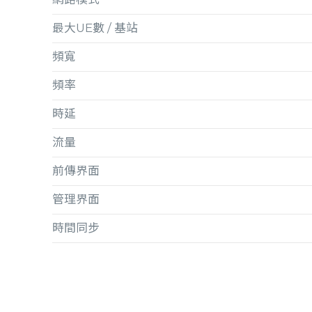
最大UE數 / 基站
頻寬
頻率
時延
流量
前傳界面
管理界面
時間同步