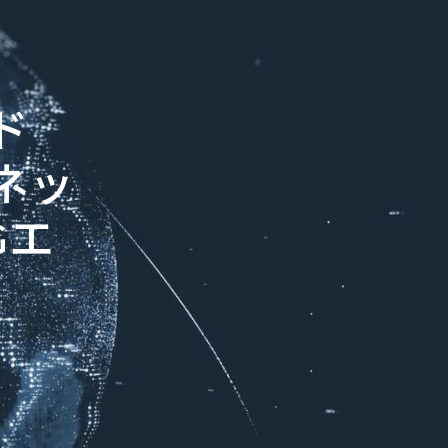
ド
ネッ
Gエ