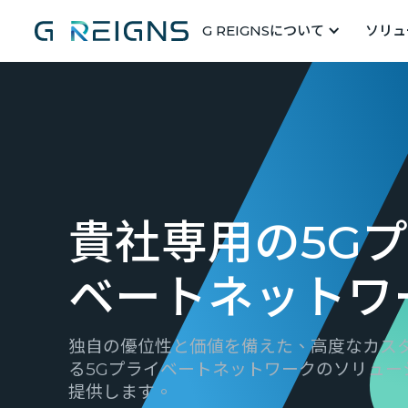
G REIGNSについて
ソリュ
貴社専用の5G
ベートネットワ
独自の優位性と価値を備えた、高度なカス
る5Gプライベートネットワークのソリュー
提供します。